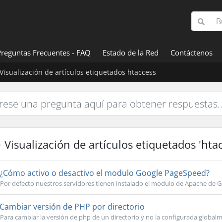
Preguntas Frecuentes - FAQ
Estado de la Red
Contáctenos
Visualización de artículos etiquetados htaccess
Visualización de artículos etiquetados 'htac
¿Cómo activo o desactivo el modulo Google PageSpeed?
Por defecto nuestros servidores tienen instalado el modulo de Apache de G
Cambiar versión de PHP por directorio
Para cambiar la versión de php de un directorio y no la configurada globalm