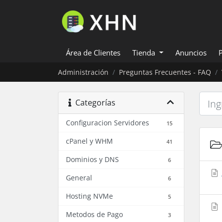
Área de Clientes
Tienda
Anuncios
Administración
Preguntas Frecuentes - FAQ
Categorías
Configuracion Servidores
15
cPanel y WHM
41
Dominios y DNS
6
General
6
Hosting NVMe
5
Metodos de Pago
3