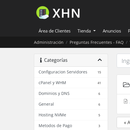
Área de Clientes
Tienda
Anuncios
Administración
Preguntas Frecuentes - FAQ
Categorías
Configuracion Servidores
15
cPanel y WHM
41
Dominios y DNS
6
General
6
Hosting NVMe
5
« 
Metodos de Pago
3