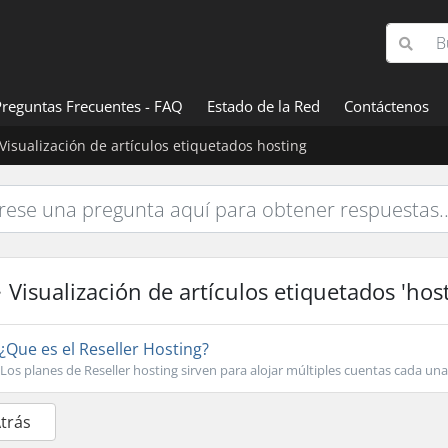
Preguntas Frecuentes - FAQ
Estado de la Red
Contáctenos
Visualización de artículos etiquetados hosting
Visualización de artículos etiquetados 'host
¿Que es el Reseller Hosting?
Los planes de Reseller hosting sirven para alojar múltiples cuentas cada una
Atrás