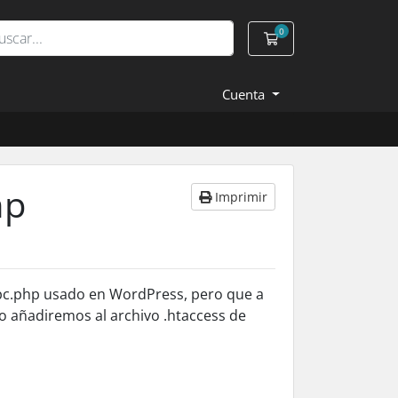
0
Carro de Pedidos
Cuenta
hp
Imprimir
rpc.php usado en WordPress, pero que a
o añadiremos al archivo .htaccess de