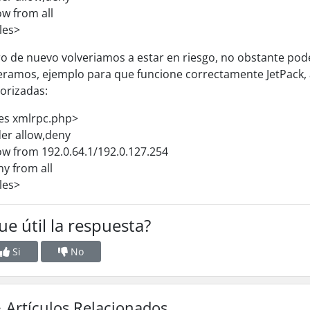
ow from all
iles>
o de nuevo volveriamos a estar en riesgo, no obstante pod
ramos, ejemplo para que funcione correctamente JetPack,
orizadas:
les xmlrpc.php>
er allow,deny
ow from 192.0.64.1/192.0.127.254
y from all
iles>
ue útil la respuesta?
Si
No
Artículos Relacionados