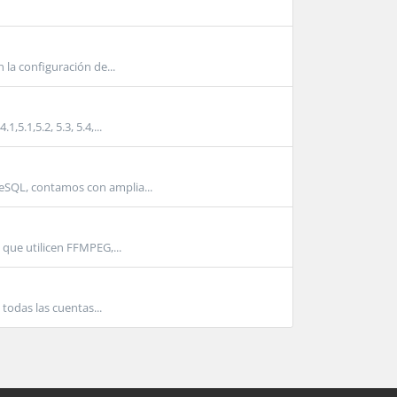
 la configuración de...
.1,5.2, 5.3, 5.4,...
eSQL, contamos con amplia...
que utilicen FFMPEG,...
todas las cuentas...