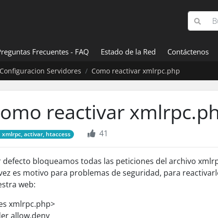
Preguntas Frecuentes - FAQ
Estado de la Red
Contáctenos
Configuracion Servidores
Como reactivar xmlrpc.php
omo reactivar xmlrpc.p
41
xmlrpc, activar, htaccess
 defecto bloqueamos todas las peticiones del archivo xml
vez es motivo para problemas de seguridad, para reactivarl
stra web:
les xmlrpc.php>
er allow,deny