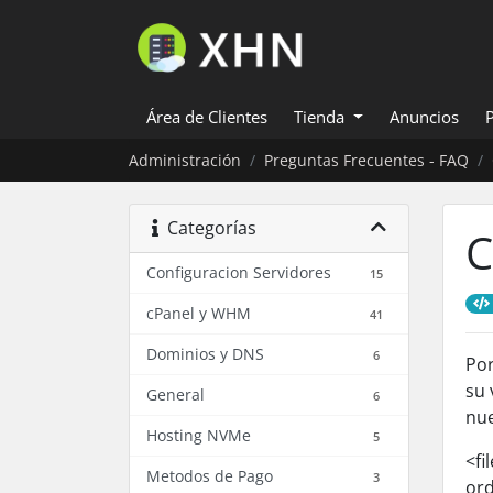
Área de Clientes
Tienda
Anuncios
Administración
Preguntas Frecuentes - FAQ
Categorías
C
Configuracion Servidores
15
cPanel y WHM
41
Dominios y DNS
6
Por
su 
General
6
nue
Hosting NVMe
5
<fi
Metodos de Pago
3
ord