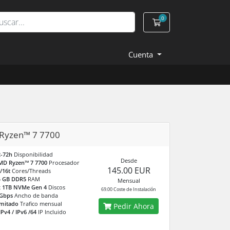
0
Carro de Pedidos
Cuenta
Ryzen™ 7 7700
2-72h
Disponibilidad
Desde
MD Ryzen™ 7 7700
Procesador
145.00 EUR
/16t
Cores/Threads
4 GB DDR5
RAM
Mensual
x 1TB NVMe Gen 4
Discos
69.00 Coste de Instalación
 Gbps
Ancho de banda
imitado
Trafico mensual
Pedir Ahora
IPv4 / IPv6 /64
IP Incluido