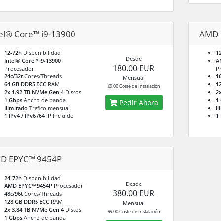
tel® Core™ i9-13900
AMD 
12-72h
Disponibilidad
1
Desde
Intel® Core™ i9-13900
A
180.00 EUR
Procesador
P
24c/32t
Cores/Threads
16
Mensual
64 GB DDR5 ECC
RAM
1
69.00 Coste de Instalación
2x 1.92 TB NVMe Gen 4
Discos
2
1 Gbps
Ancho de banda
1
Pedir Ahora
Ilimitado
Trafico mensual
Il
1 IPv4 / IPv6 /64
IP Incluido
1 
D EPYC™ 9454P
24-72h
Disponibilidad
Desde
AMD EPYC™ 9454P
Procesador
380.00 EUR
48c/96t
Cores/Threads
128 GB DDR5 ECC
RAM
Mensual
2x 3.84 TB NVMe Gen 4
Discos
99.00 Coste de Instalación
1 Gbps
Ancho de banda