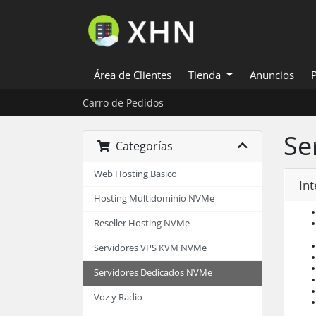
Área de Clientes
Tienda
Anuncios
Carro de Pedidos
Se
Categorías
Web Hosting Basico
In
Hosting Multidominio NVMe
Reseller Hosting NVMe
Servidores VPS KVM NVMe
Servidores Dedicados NVMe
Voz y Radio