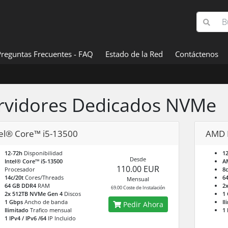
Preguntas Frecuentes - FAQ
Estado de la Red
Contáctenos
rvidores Dedicados NVMe
tel® Core™ i5-13500
AMD 
12-72h
Disponibilidad
1
Desde
Intel® Core™ i5-13500
A
110.00 EUR
Procesador
8c
14c/20t
Cores/Threads
6
Mensual
64 GB DDR4
RAM
2
69.00 Coste de Instalación
2x 512TB NVMe Gen 4
Discos
1
1 Gbps
Ancho de banda
Il
Pedir Ahora
Ilimitado
Trafico mensual
1 
1 IPv4 / IPv6 /64
IP Incluido