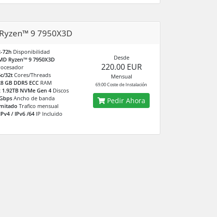
Ryzen™ 9 7950X3D
2-72h
Disponibilidad
Desde
MD Ryzen™ 9 7950X3D
220.00 EUR
rocesador
c/32t
Cores/Threads
Mensual
28 GB DDR5 ECC
RAM
69.00 Coste de Instalación
x 1.92TB NVMe Gen 4
Discos
 Gbps
Ancho de banda
Pedir Ahora
imitado
Trafico mensual
IPv4 / IPv6 /64
IP Incluido