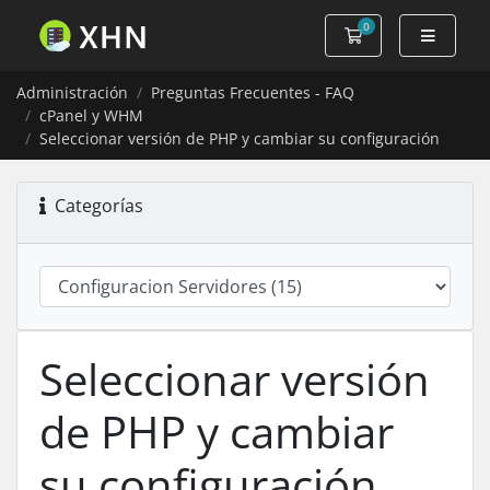
0
Carro de Pedidos
Administración
Preguntas Frecuentes - FAQ
cPanel y WHM
Seleccionar versión de PHP y cambiar su configuración
Categorías
Seleccionar versión
de PHP y cambiar
su configuración