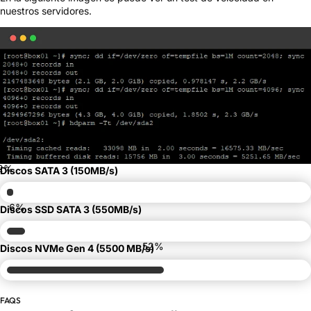
nuestros servidores.
2
%
Discos SATA 3 (150MB/s)
6
%
Discos SSD SATA 3 (550MB/s)
79
%
Discos NVMe Gen 4 (5500 MB/s)
FAQS