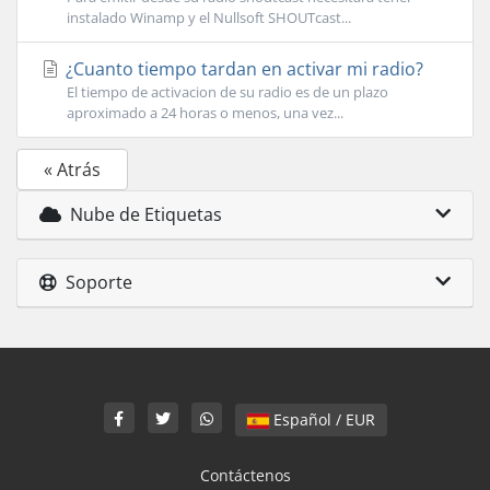
instalado Winamp y el Nullsoft SHOUTcast...
¿Cuanto tiempo tardan en activar mi radio?
El tiempo de activacion de su radio es de un plazo
aproximado a 24 horas o menos, una vez...
« Atrás
Nube de Etiquetas
Soporte
Español / EUR
Contáctenos