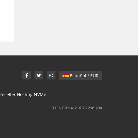
Español / EUR
Reseller Hosting NVMe
CLIENT IPv4:
216.73.216.200