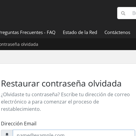
Preguntas Frecuentes - FAQ
Estado de la Red
Contáctenos
ontraseña olvidada
Restaurar contraseña olvidada
¿Olvidaste tu contraseña? Escribe tu dirección de correo
electrónico a para comenzar el proceso de
restablecimiento.
Dirección Email