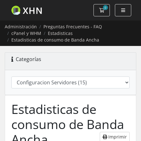
0
Carro de Pedidos
Administración
Preguntas Frecuentes - FAQ
cPanel y WHM
Estadisticas
Estadisticas de consumo de Banda Ancha
Categorías
Estadisticas de
consumo de Banda
Ancha
Imprimir