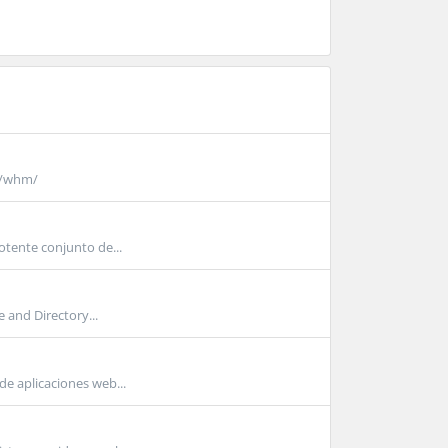
s/whm/
otente conjunto de...
 and Directory...
de aplicaciones web...