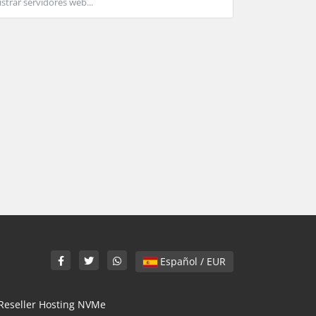
strar servidores web...
Español / EUR
Reseller Hosting NVMe