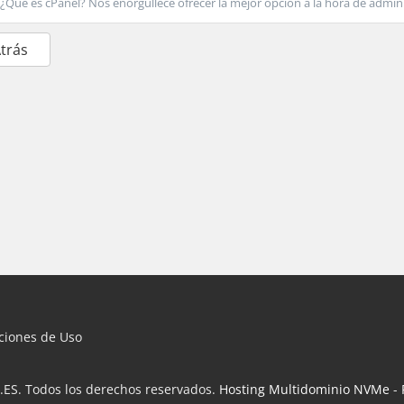
¿Qué es cPanel? Nos enorgullece ofrecer la mejor opción a la hora de admini
Atrás
iciones de Uso
.ES. Todos los derechos reservados.
Hosting Multidominio NVMe
-