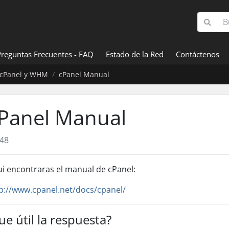
Preguntas Frecuentes - FAQ
Estado de la Red
Contáctenos
cPanel y WHM
cPanel Manual
Panel Manual
48
i encontraras el manual de cPanel:
p://www.cpanel.net/docs/cpanel/
ue útil la respuesta?