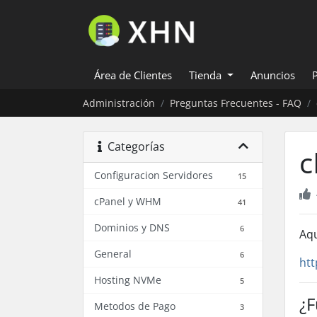
Área de Clientes
Tienda
Anuncios
Administración
Preguntas Frecuentes - FAQ
Categorías
c
Configuracion Servidores
15
cPanel y WHM
41
Dominios y DNS
6
Aqu
General
6
htt
Hosting NVMe
5
¿F
Metodos de Pago
3