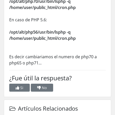
/opt/alt/php70/usr/bin/lsphp -q
/home/user/public_html/cron.php
En caso de PHP 5.6:
/opt/alt/php56/usr/bin/lsphp -q
/home/user/public_html/cron.php
Es decir cambiariamos el numero de php70 a
php65 o php71...
¿Fue útil la respuesta?
Si
No
Artículos Relacionados