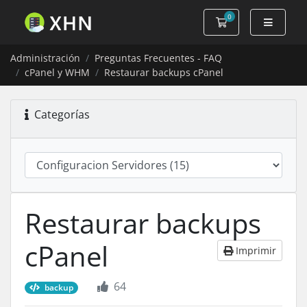
0
Carro de Pedidos
Administración
Preguntas Frecuentes - FAQ
cPanel y WHM
Restaurar backups cPanel
Categorías
Restaurar backups
cPanel
Imprimir
64
backup