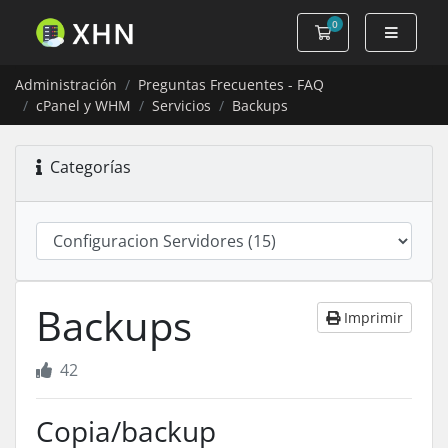
0
Carro de Pedidos
Administración
Preguntas Frecuentes - FAQ
cPanel y WHM
Servicios
Backups
Categorías
Backups
Imprimir
42
Copia/backup