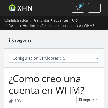
0
Carro de Pedidos
Administración
Preguntas Frecuentes - FAQ
Reseller Hosting
¿Como creo una cuenta en WHM?
Categorías
¿Como creo una
cuenta en WHM?
Imprimir
103