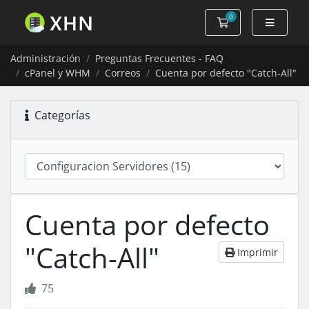
0
Carro de Pedidos
Administración
Preguntas Frecuentes - FAQ
cPanel y WHM
Correos
Cuenta por defecto "Catch-All"
Categorías
Cuenta por defecto
"Catch-All"
Imprimir
75