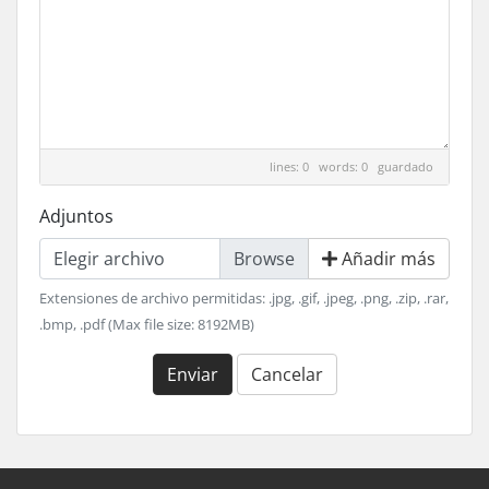
lines: 0 words: 0
guardado
Adjuntos
Elegir archivo
Añadir más
Extensiones de archivo permitidas: .jpg, .gif, .jpeg, .png, .zip, .rar,
.bmp, .pdf (Max file size: 8192MB)
Enviar
Cancelar