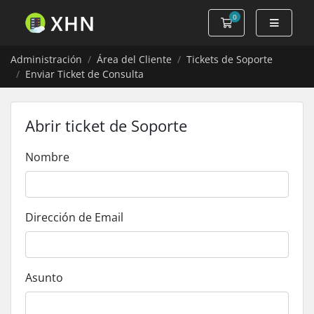
0
Carro de Pedidos
Administración
Área del Cliente
Tickets de Soporte
Enviar Ticket de Consulta
Abrir ticket de Soporte
Nombre
Dirección de Email
Asunto